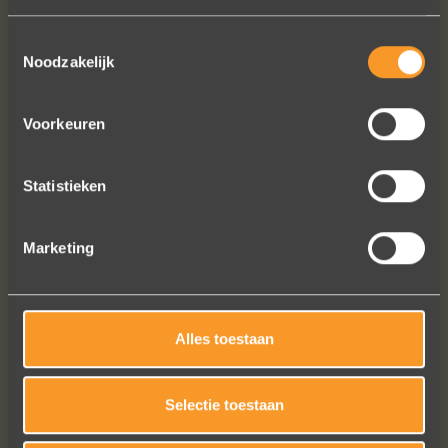
VOLG ONS OP SOCIALE MEDIA
Toestemmingsselectie
Noodzakelijk
Voorkeuren
Statistieken
Wat een vakmanschap! De sierraden
zijn gewoon prachtig en subtiel
Marketing
tegelijk. Héél veel waar voor je geld. In
het echt zijn ze eigenlijk mooier dan
op de foto's.
We bestelden online, maar er wordt
Alles toestaan
contact met je onderhouden alsof je
in de winkel staat.
Het is eigenlijk een feestje om bij Wim
Selectie toestaan
Meeusen sierraden aan te schaffen!