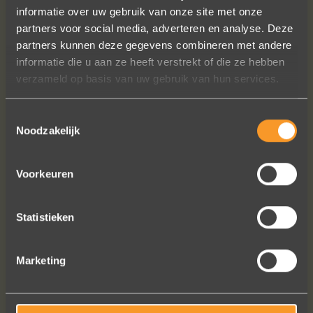
Wat een prachtige sieraden! Na mn
informatie over uw gebruik van onze site met onze
trouwring heb ik nu aan mn andere
partners voor social media, adverteren en analyse. Deze
hand ook een juweeltje. Zo trots als
partners kunnen deze gegevens combineren met andere
een pauw ben ik.
informatie die u aan ze heeft verstrekt of die ze hebben
verzameld op basis van uw gebruik van hun services.
Marijn Melis
Toestemmingsselectie
Noodzakelijk
Voorkeuren
Statistieken
Bekijk al onze reviews
Marketing