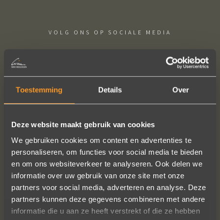
VOLG ONS OP SOCIALE MEDIA
Toestemming
Details
Over
Wat een prachtige ervaring ! Heel
Deze website maakt gebruik van cookies
professioneel team, persoonlijk en
We gebruiken cookies om content en advertenties te
warm onthaal, verzorgde service,
personaliseren, om functies voor social media te bieden
punctueel in het uitvoeren van de
en om ons websiteverkeer te analyseren. Ook delen we
bestelling, permanent contact per
informatie over uw gebruik van onze site met onze
email tot het versturen van van de
partners voor social media, adverteren en analyse. Deze
ringen (we wonen in het buitenland).
partners kunnen deze gegevens combineren met andere
Alles tip top en dat mag hoog en
informatie die u aan ze heeft verstrekt of die ze hebben
duidelijk gezegd worden.