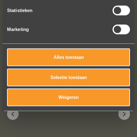
op de foto's.
We bestelden online, maar er wordt
Statistieken
contact met je onderhouden alsof je
in de winkel staat.
Marketing
Het is eigenlijk een feestje om bij Wim
Meeusen sierraden aan te schaffen!
Erik Koopmans
Alles toestaan
Bekijk al onze reviews
Selectie toestaan
Weigeren