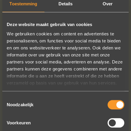
Toestemming
Details
Over
MEER INFO
BESTELLEN?
Deze website maakt gebruik van cookies
We gebruiken cookies om content en advertenties te
personaliseren, om functies voor social media te bieden
en om ons websiteverkeer te analyseren. Ook delen we
VOLG ONS OP SOCIALE MEDIA
informatie over uw gebruik van onze site met onze
partners voor social media, adverteren en analyse. Deze
partners kunnen deze gegevens combineren met andere
informatie die u aan ze heeft verstrekt of die ze hebben
verzameld op basis van uw gebruik van hun services.
Toestemmingsselectie
Wat een vakmanschap! De sierraden
Noodzakelijk
zijn gewoon prachtig en subtiel
tegelijk. Héél veel waar voor je geld. In
Voorkeuren
het echt zijn ze eigenlijk mooier dan