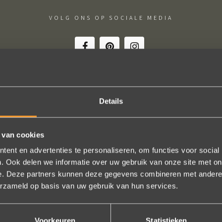
VOLG ONS OP SOCIALE MEDIA
Details
onze trouwringen! Ruime keuze en correcte prijzen! We werden steeds h
geholpen.
 van cookies
Naomi Ilsbroux
ent en advertenties te personaliseren, om functies voor social
. Ook delen we informatie over uw gebruik van onze site met on
e. Deze partners kunnen deze gegevens combineren met andere i
erzameld op basis van uw gebruik van hun services.
Bekijk al onze reviews
Voorkeuren
Statistieken