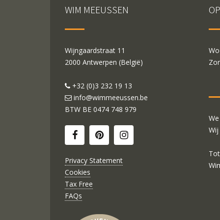
WIM MEEUSSEN
OP
Wijngaardstraat 11
Woe
2000 Antwerpen (België)
Zon
+32 (0)3 232 19 13
info@wimmeeussen.be
BTW BE
0474 748 979
We 
Wij
Tot
Privacy Statement
Wi
Cookies
Tax Free
FAQs