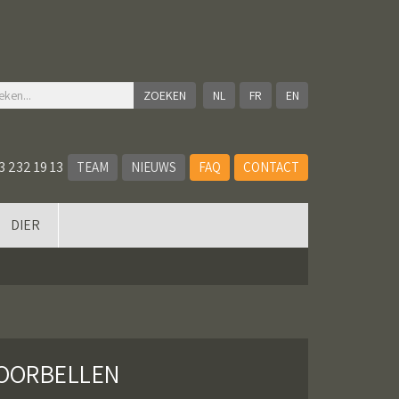
NL
FR
EN
3 232 19 13
TEAM
NIEUWS
FAQ
CONTACT
DIER
 OORBELLEN