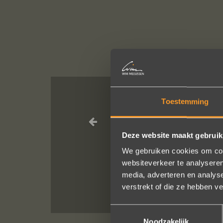
Toestemming
Heel blij met 
Deze website maakt gebruik
We gebruiken cookies om cont
websiteverkeer te analyseren
media, adverteren en analys
verstrekt of die ze hebben v
Toestemmingsselectie
Noodzakelijk