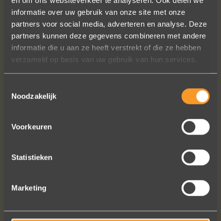
en om ons websiteverkeer te analyseren. Ook delen we
informatie over uw gebruik van onze site met onze
A+ voor ontwerp, klantenservice.
partners voor social media, adverteren en analyse. Deze
Bedankt voor al je inspanningen en
partners kunnen deze gegevens combineren met andere
geduld toen we deze ringen
informatie die u aan ze heeft verstrekt of die ze hebben
ontdekten. Ze zijn gewoonweg perfect
verzameld op basis van uw gebruik van hun services.
voor ons. We hebben ongeveer een
jaar lang online naar ringen gekeken,
we zijn naar veel winkels geweest en
Toestemmingsselectie
niets voelde helemaal goed. Jouw
Noodzakelijk
ontwerpen zijn uniek, goed gemaakt
en haalbaar.
Voorkeuren
Jak Wonderly
Statistieken
Bekijk al onze reviews
Marketing