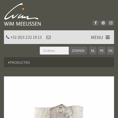
MENU
+32 (0)3 232 19 13
NL
FR
EN
PRODUCTEN