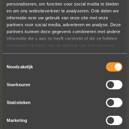
personaliseren, om functies voor social media te bieden
en om ons websiteverkeer te analyseren. Ook delen we
informatie over uw gebruik van onze site met onze
partners voor social media, adverteren en analyse. Deze
Sieraden online besteld: de ring is
partners kunnen deze gegevens combineren met andere
subliem! Zoals altijd! Het maakt mijn
informatie die u aan ze heeft verstrekt of die ze hebben
verzameling compleet ??
verzameld op basis van uw gebruik van hun services.
Ik dank het hele team hartelijk voor dit
prachtige juweeltje, en ook voor jullie
Toestemmingsselectie
vriendelijkheid tijdens onze
Noodzakelijk
gesprekken!
Nathalie Diaz Perez
Voorkeuren
Statistieken
Marketing
Bekijk al onze reviews