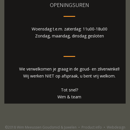
OPENINGSUREN
Woensdag t.e.m. zaterdag: 11u00-18u00
Zondag, maandag, dinsdag gesloten
We verwelkomen je graag in de goud- en zilverwinkel!
Wij werken NIET op afspraak, u bent vrij welkom.
Tot snel?
Wim & team
©2018 Wim Meeussen Goudsmid & Juwelen
•
Product info
•
Webdesign