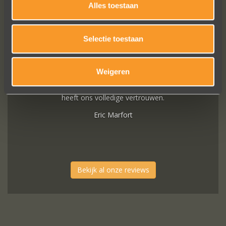
In de ban van uw creaties zijn we
Alles toestaan
bezig met onze derde bestelling (uit
Frankrijk). De ontvangst is altijd zo
vriendelijk, het team reageert snel en
Selectie toestaan
uitstekend advies. We hebben zojuist
een ring laten verstellen en er een
Weigeren
paar steentjes aan toegevoegd, het
resultaat is werkelijk schitterend. U
heeft ons volledige vertrouwen.
Eric Marfort
Bekijk al onze reviews