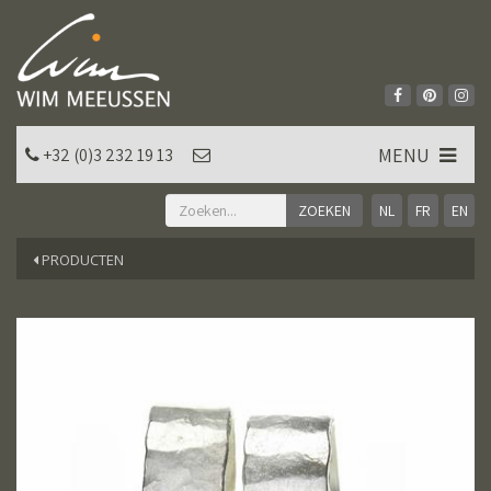
MENU
+32 (0)3 232 19 13
NL
FR
EN
PRODUCTEN