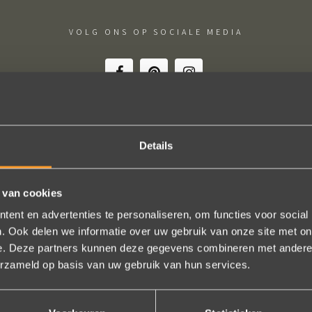
VOLG ONS OP SOCIALE MEDIA
Details
htige ervaring ! Heel professioneel team, persoonlijk en warm ontha
eel in het uitvoeren van de bestelling, permanent contact per email t
 van cookies
gen (we wonen in het buitenland). Alles tip top en dat mag hoog en d
ent en advertenties te personaliseren, om functies voor social
worden.
. Ook delen we informatie over uw gebruik van onze site met on
Brigitte Antoine Guiet
e. Deze partners kunnen deze gegevens combineren met andere i
erzameld op basis van uw gebruik van hun services.
Bekijk al onze reviews