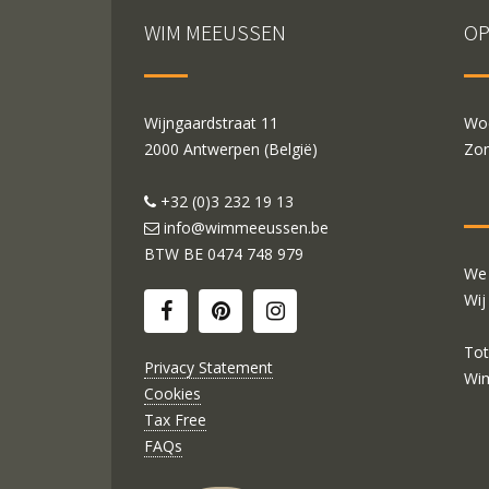
WIM MEEUSSEN
OP
Wijngaardstraat 11
Woe
2000 Antwerpen (België)
Zon
+32 (0)3 232 19 13
info@wimmeeussen.be
BTW BE
0474 748 979
We 
Wij
Tot
Privacy Statement
Wi
Cookies
Tax Free
FAQs