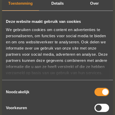
Toestemming
Details
Over
MEER INFO
BESTELLEN?
Deze website maakt gebruik van cookies
We gebruiken cookies om content en advertenties te
personaliseren, om functies voor social media te bieden
en om ons websiteverkeer te analyseren. Ook delen we
VOLG ONS OP SOCIALE MEDIA
informatie over uw gebruik van onze site met onze
partners voor social media, adverteren en analyse. Deze
partners kunnen deze gegevens combineren met andere
informatie die u aan ze heeft verstrekt of die ze hebben
verzameld op basis van uw gebruik van hun services.
Toestemmingsselectie
Wat een prachtige sieraden! Na mn
Noodzakelijk
trouwring heb ik nu aan mn andere
hand ook een juweeltje. Zo trots als
Voorkeuren
een pauw ben ik.