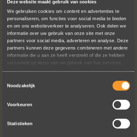
Deze website maakt gebruik van cookies
VOLG ONS OP SOCIALE MEDIA
We gebruiken cookies om content en advertenties te
personaliseren, om functies voor social media te bieden
en om ons websiteverkeer te analyseren. Ook delen we
informatie over uw gebruik van onze site met onze
partners voor social media, adverteren en analyse. Deze
partners kunnen deze gegevens combineren met andere
informatie die u aan ze heeft verstrekt of die ze hebben
In de ban van uw creaties zijn we
verzameld op basis van uw gebruik van hun services.
bezig met onze derde bestelling (uit
Frankrijk). De ontvangst is altijd zo
Toestemmingsselectie
vriendelijk, het team reageert snel en
Noodzakelijk
uitstekend advies. We hebben zojuist
een ring laten verstellen en er een
paar steentjes aan toegevoegd, het
Voorkeuren
resultaat is werkelijk schitterend. U
heeft ons volledige vertrouwen.
Statistieken
Eric Marfort