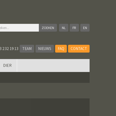
NL
FR
EN
3 232 19 13
TEAM
NIEUWS
FAQ
CONTACT
DIER