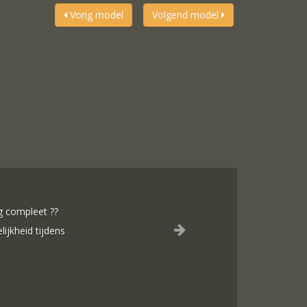
Vorig model
Volgend model
ng compleet ??
lijkheid tijdens