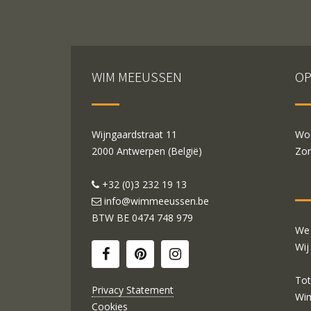
WIM MEEUSSEN
OP
Wijngaardstraat 11
Woe
2000 Antwerpen (België)
Zon
+32 (0)3 232 19 13
info@wimmeeussen.be
BTW BE
0474 748 979
We 
Wij
Tot
Privacy Statement
Wi
Cookies