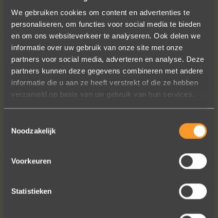
We gebruiken cookies om content en advertenties te
personaliseren, om functies voor social media te bieden
en om ons websiteverkeer te analyseren. Ook delen we
informatie over uw gebruik van onze site met onze
partners voor social media, adverteren en analyse. Deze
partners kunnen deze gegevens combineren met andere
informatie die u aan ze heeft verstrekt of die ze hebben
Een droom die uitkomt, de ringen zijn
verzameld op basis van uw gebruik van hun services.
prachtig afgewerkt, perfecte kwaliteit.
We zijn liefdevol geholpen en ze
waren op tijd klaar. Kan niet anders
Toestemmingsselectie
Noodzakelijk
zeggen dan AANRADER op elk vlak!
Ennio Drost
Voorkeuren
Statistieken