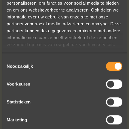
personaliseren, om functies voor social media te bieden
en om ons websiteverkeer te analyseren. Ook delen we
informatie over uw gebruik van onze site met onze
partners voor social media, adverteren en analyse. Deze
Wat een prachtige sieraden! Na mn
partners kunnen deze gegevens combineren met andere
trouwring heb ik nu aan mn andere
informatie die u aan ze heeft verstrekt of die ze hebben
hand ook een juweeltje. Zo trots als
verzameld op basis van uw gebruik van hun services.
een pauw ben ik.
Marijn Melis
Toestemmingsselectie
Noodzakelijk
Voorkeuren
Statistieken
Marketing
Bekijk al onze reviews