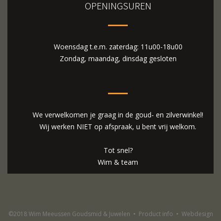
OPENINGSUREN
Woensdag t.e.m. zaterdag: 11u00-18u00
Zondag, maandag, dinsdag gesloten
We verwelkomen je graag in de goud- en zilverwinkel!
Wij werken NIET op afspraak, u bent vrij welkom.
Tot snel?
Wim & team
©2018 Wim Meeussen Goudsmid & Juwelen
•
Product info
•
Webdesign