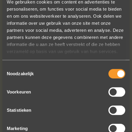
We gebruiken cookies om content en advertenties te
personaliseren, om functies voor social media te bieden
en om ons websiteverkeer te analyseren. Ook delen we
informatie over uw gebruik van onze site met onze
partners voor social media, adverteren en analyse. Deze
partners kunnen deze gegevens combineren met andere
In de ban van uw creaties zijn we
informatie die u aan ze heeft verstrekt of die ze hebben
bezig met onze derde bestelling (uit
verzameld op basis van uw gebruik van hun services.
Frankrijk). De ontvangst is altijd zo
vriendelijk, het team reageert snel en
Toestemmingsselectie
uitstekend advies. We hebben zojuist
Noodzakelijk
een ring laten verstellen en er een
paar steentjes aan toegevoegd, het
resultaat is werkelijk schitterend. U
Voorkeuren
heeft ons volledige vertrouwen.
Eric Marfort
Statistieken
Marketing