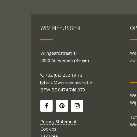
WIM MEEUSSEN
OP
Wijngaardstraat 11
Woe
2000 Antwerpen (België)
Zon
+32 (0)3 232 19 13
info@wimmeeussen.be
BTW BE
0474 748 979
We 
Wij
Tot
Privacy Statement
Wi
Cookies
Tax Free