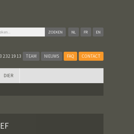
NL
FR
EN
3 232 19 13
TEAM
NIEUWS
FAQ
CONTACT
DIER
IEF