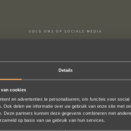
VOLG ONS OP SOCIALE MEDIA
Details
ige sieraden! Na mn trouwring heb ik nu aan mn andere hand ook ee
 van cookies
trots als een pauw ben ik.
ent en advertenties te personaliseren, om functies voor social
Marijn Melis
. Ook delen we informatie over uw gebruik van onze site met on
e. Deze partners kunnen deze gegevens combineren met andere i
erzameld op basis van uw gebruik van hun services.