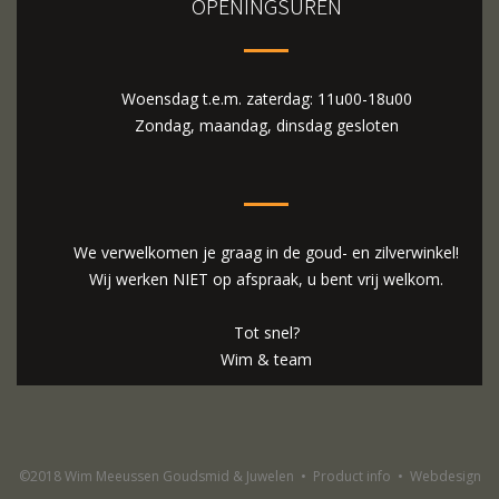
OPENINGSUREN
Woensdag t.e.m. zaterdag: 11u00-18u00
Zondag, maandag, dinsdag gesloten
We verwelkomen je graag in de goud- en zilverwinkel!
Wij werken NIET op afspraak, u bent vrij welkom.
Tot snel?
Wim & team
©2018 Wim Meeussen Goudsmid & Juwelen
•
Product info
•
Webdesign