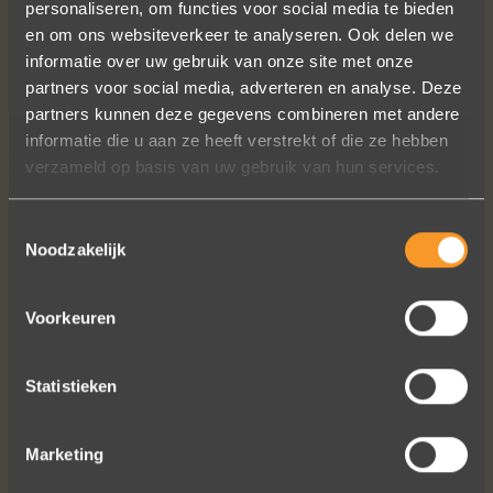
personaliseren, om functies voor social media te bieden
en om ons websiteverkeer te analyseren. Ook delen we
informatie over uw gebruik van onze site met onze
partners voor social media, adverteren en analyse. Deze
Wat een vakmanschap! De sierraden
partners kunnen deze gegevens combineren met andere
zijn gewoon prachtig en subtiel
informatie die u aan ze heeft verstrekt of die ze hebben
tegelijk. Héél veel waar voor je geld. In
verzameld op basis van uw gebruik van hun services.
het echt zijn ze eigenlijk mooier dan
op de foto's.
Toestemmingsselectie
We bestelden online, maar er wordt
Noodzakelijk
contact met je onderhouden alsof je
in de winkel staat.
Het is eigenlijk een feestje om bij Wim
Voorkeuren
Meeusen sierraden aan te schaffen!
Erik Koopmans
Statistieken
Marketing
Bekijk al onze reviews