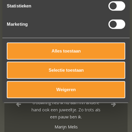
Statistieken
Marketing
VOLG ONS OP SOCIALE MEDIA
Alles toestaan
Selectie toestaan
Weigeren
Wat een prachtige sieraden! Na mn
trouwring heb ik nu aan mn andere
hand ook een juweeltje. Zo trots als
een pauw ben ik.
Marijn Melis