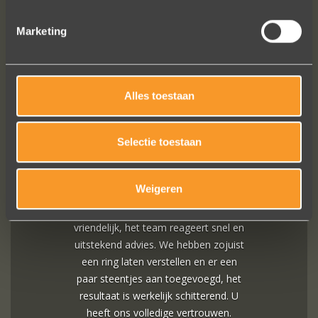
Marketing
VOLG ONS OP SOCIALE MEDIA
Alles toestaan
Selectie toestaan
In de ban van uw creaties zijn we
Weigeren
bezig met onze derde bestelling (uit
Frankrijk). De ontvangst is altijd zo
vriendelijk, het team reageert snel en
uitstekend advies. We hebben zojuist
een ring laten verstellen en er een
paar steentjes aan toegevoegd, het
resultaat is werkelijk schitterend. U
heeft ons volledige vertrouwen.