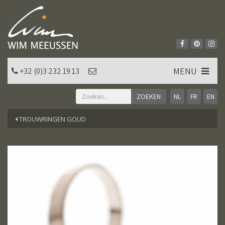
MENU
+32 (0)3 232 19 13
NL
FR
EN
TROUWRINGEN GOUD