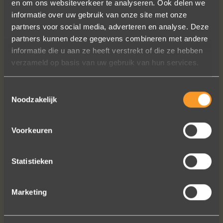
en om ons websiteverkeer te analyseren. Ook delen we
informatie over uw gebruik van onze site met onze
Een droom die uitkomt, de ringen zijn
partners voor social media, adverteren en analyse. Deze
prachtig afgewerkt, perfecte kwaliteit.
partners kunnen deze gegevens combineren met andere
We zijn liefdevol geholpen en ze
informatie die u aan ze heeft verstrekt of die ze hebben
waren op tijd klaar. Kan niet anders
verzameld op basis van uw gebruik van hun services.
zeggen dan AANRADER op elk vlak!
Ennio Drost
Toestemmingsselectie
Noodzakelijk
Voorkeuren
Statistieken
Bekijk al onze reviews
Marketing