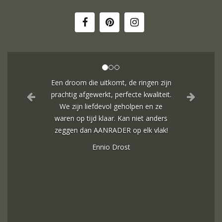
n zijn
In de ban van uw creaties zijn we
iteit.
bezig met onze derde bestelling (uit
 ze
Frankrijk). De ontvangst is altijd zo
nders
vriendelijk, het team reageert snel en
lak!
uitstekend advies. We hebben zojuist
een ring laten verstellen en er een
paar steentjes aan toegevoegd, het
resultaat is werkelijk schitterend. U
heeft ons volledige vertrouwen.
Eric Marfort