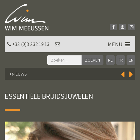
MENU
+32 (0)3 232 19 13
NL
FR
EN
NIEUWS
ESSENTIËLE BRUIDSJUWELEN