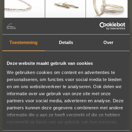
Mag het wat exclusiever zijn? Start dan met een paar lange
Toestemming
Details
Over
oorbellen in wit goud. De diamanten zorgen voor een extra
chique uitstraling.
Deze website maakt gebruik van cookies
https://www.wimmeeussen.be/nl/oorbellen/lange-oorbellen/39-
We gebruiken cookies om content en advertenties te
lange-witgouden-oorbellen
personaliseren, om functies voor social media te bieden
Deze oorbellen combineren we met een feestelijk parelsnoer.
en om ons websiteverkeer te analyseren. Ook delen we
Ook hier zie je een accent in wit goud.
informatie over uw gebruik van onze site met onze
partners voor social media, adverteren en analyse. Deze
https://www.wimmeeussen.be/nl/halskettingen/parelsnoeren/43-
partners kunnen deze gegevens combineren met andere
tussenstuk-wit-goud-in-parelsnoer
informatie die u aan ze heeft verstrekt of die ze hebben
verzameld op basis van uw gebruik van hun services.
Tenslotte hebben we nog de ringen. Deze subtiele, fijne
trouwringen (optioneel met diamanten) mogen gezien worden –