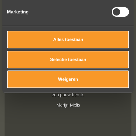
Marketing
VOLG ONS OP SOCIALE MEDIA
Alles toestaan
Selectie toestaan
Wat een prachtige sieraden! Na mn
Weigeren
trouwring heb ik nu aan mn andere
hand ook een juweeltje. Zo trots als
een pauw ben ik.
Marijn Melis