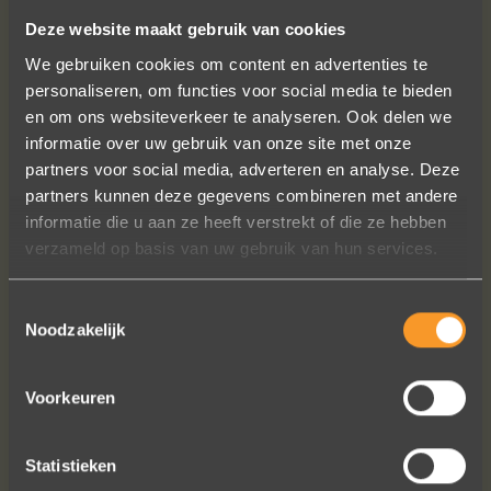
Voor een juwelier in Antwerpen centrum hoeft u echt niet verder
Deze website maakt gebruik van cookies
te zoeken. Want bij goudsmid Wim Meeussen ontdekt u een
stijlvolle collectie handgemaakte juwelen, gaande van
We gebruiken cookies om content en advertenties te
armbanden tot trouwringen. Bezoek onze winkel in de
personaliseren, om functies voor social media te bieden
Wijngaardstraat en laat u inspireren.
en om ons websiteverkeer te analyseren. Ook delen we
informatie over uw gebruik van onze site met onze
Plan uw route >
partners voor social media, adverteren en analyse. Deze
partners kunnen deze gegevens combineren met andere
Het pand
informatie die u aan ze heeft verstrekt of die ze hebben
verzameld op basis van uw gebruik van hun services.
De winkel van Wim Meeussen bevindt zich in één van de meest
romantische straatjes van het historische centrum van
Antwerpen. Deze straat maakt de verbinding tussen de Grote
Toestemmingsselectie
Noodzakelijk
Markt en het Hendrik Conscience plein. Boven de winkel is het
atelier van Wim en zijn team, waar elk juweel met de grootste
zorg op maat vervaardigd wordt. Het pand zelf is een origineel
Voorkeuren
Art Nouveau pand, gerestaureerd in originele stijl, met zoveel
mogelijk aandacht voor het bewaren van de authentieke details.
Statistieken