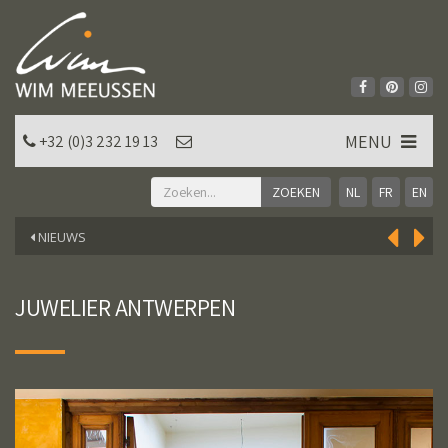
MENU
+32 (0)3 232 19 13
NL
FR
EN
NIEUWS
JUWELIER ANTWERPEN